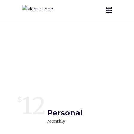
Pricing Table
12
$
Personal
Monthly