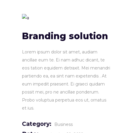
Branding solution
Lorem ipsum dolor sit amet, audiam
ancillae eum te. Ei nam adhuc dicant, te
eos tation equidem detraxit. Mei menandri
partiendo ea, ea sint nam expetendis . At
eum impedit praesent. Ei graeci quidam
possit mei, pro ne ancillae ponderum.
Probo voluptua perpetua eos ut, ornatus
et ius.
Category:
Business